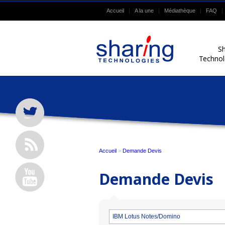
Accueil
A la une
Médiathèque
FAQ
Sh
Technol
Accueil
>
Demande Devis
Demande Devis
IBM Lotus Notes/Domino