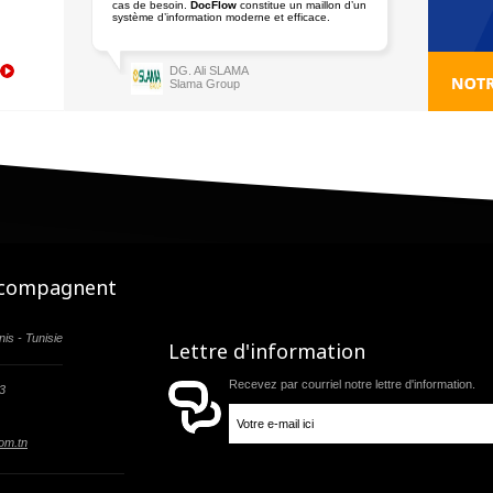
cas de besoin.
DocFlow
constitue un maillon d’un
système d’information moderne et efficace.
DG. Ali SLAMA
Slama Group
accompagnent
is - Tunisie
Lettre d'information
Recevez par courriel notre lettre d'information.
73
om.tn