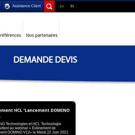
Assistance Client
En
Fr
références
Nos partenaires
DEMANDE DEVIS
ement HCL 'Lancement DOMINO
.
G Technologies et HCL Technologie
nvitent au webinar « Evènement de
ent DOMINO V12» le Mardi 22 Juin 2021