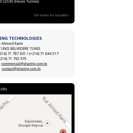
0-11h30 (Heure Tunisie)
Voir toutes les actualités
ING TECHNOLOGIES
e Ahmed Rami
TUNIS BELVEDERE TUNIS
+216) 71 787 301 / (+216) 71 844 517
+216) 71 792 975
:
commercial@sharing.com.tn
contact@sharing.com.tn
ccès