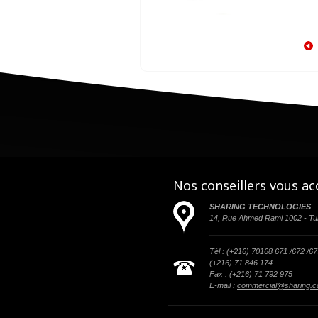
Nos conseillers vous 
SHARING TECHNOLOGIES
14, Rue Ahmed Rami 1002 - Tun
Tél : (+216) 70168 671 /672 /6
(+216) 71 846 174
Fax : (+216) 71 792 975
E-mail :
commercial@sharing.c