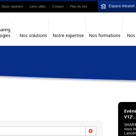
Espace Intranet
Nous rejoindre
Liens utiles
Contact
Plan du site
aring
ogies
Nos solutions
Notre expertise
Nos formations
Nos 
Evén
V12'..
SHARIN
vous i
Lancem