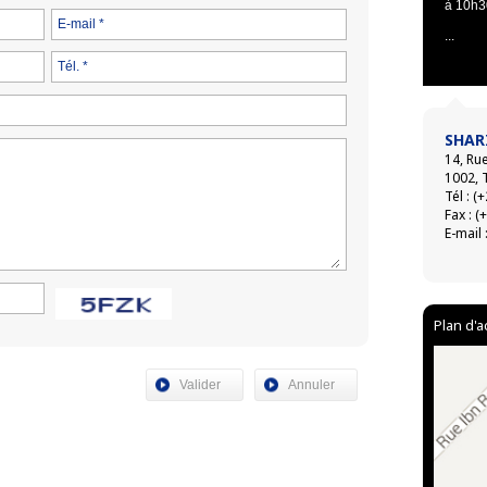
à 10h3
E-mail *
...
Tél. *
SHAR
14, Ru
1002, 
Tél : (
Fax : (
E-mail 
Plan d'a