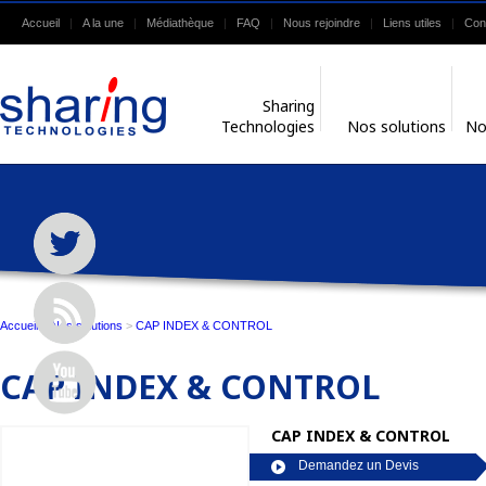
Accueil
A la une
Médiathèque
FAQ
Nous rejoindre
Liens utiles
Con
Sharing
Technologies
Nos solutions
No
Accueil
>
Nos solutions
>
CAP INDEX & CONTROL
CAP INDEX & CONTROL
CAP INDEX & CONTROL
Demandez un Devis