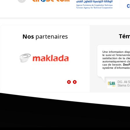
Tém
Nos
partenaires
Une information dispo
le suivi et l’interven
satisfaction de la cli
automatiquement cla
cas de besoin.
DocF
système d’informatio
DG. Ali
Slama G